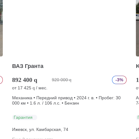
ВАЗ Гранта
K
892 400
q
1
920 000
-3%
q
от
17 425
/ мес.
о
q
Механика • Передний привод • 2024 г. в. • Пробег: 30
А
000 км • 1.6 л. / 106 л.с. • Бензин
7
Гарантия
Ижевск, ул. Камбарская, 74
И