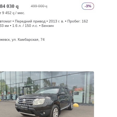
84 030
q
499 000
-3%
q
т
9 452
/ мес.
q
втомат • Передний привод • 2013 г. в. • Пробег: 162
33 км • 1.6 л. / 150 л.с. • Бензин
жевск, ул. Камбарская, 74