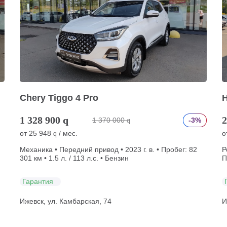
Chery Tiggo 4 Pro
H
1 328 900
q
2
1 370 000
-3%
q
от
25 948
/ мес.
о
q
Механика • Передний привод • 2023 г. в. • Пробег: 82
Р
301 км • 1.5 л. / 113 л.с. • Бензин
П
Гарантия
Ижевск, ул. Камбарская, 74
И