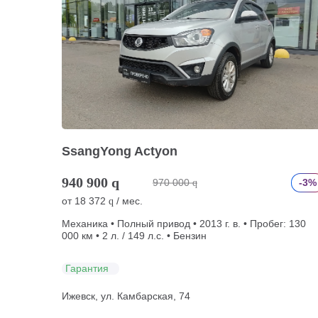
SsangYong Actyon
940 900
q
970 000
-3%
q
от
18 372
/ мес.
q
Механика • Полный привод • 2013 г. в. • Пробег: 130
000 км • 2 л. / 149 л.с. • Бензин
Гарантия
Ижевск, ул. Камбарская, 74