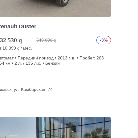
enault Duster
32 530
q
549 000
-3%
q
т
10 399
/ мес.
q
втомат • Передний привод • 2013 г. в. • Пробег: 263
54 км • 2 л. / 135 л.с. • Бензин
жевск, ул. Камбарская, 74