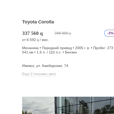
Toyota Corolla
337 560
q
348 000
-3%
q
от
6 592
/ мес.
q
Механика • Передний привод • 2005 г. в. • Пробег: 273
541 км • 1.6 л. / 110 л.с. • Бензин
Ижевск, ул. Камбарская, 74
Еще 2 похожих авто