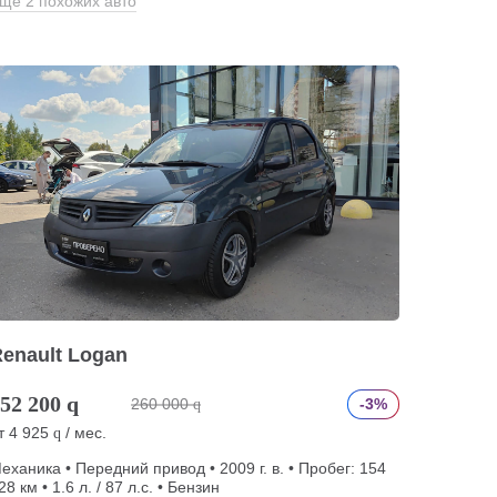
ще 2 похожих авто
enault Logan
52 200
q
260 000
-3%
q
т
4 925
/ мес.
q
еханика • Передний привод • 2009 г. в. • Пробег: 154
28 км • 1.6 л. / 87 л.с. • Бензин