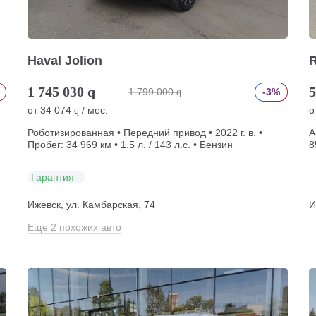
Haval Jolion
R
1 745 030
q
5
1 799 000
-3%
q
от
34 074
/ мес.
о
q
Роботизированная • Передний привод • 2022 г. в. •
А
Пробег: 34 969 км • 1.5 л. / 143 л.с. • Бензин
8
Гарантия
Ижевск, ул. Камбарская, 74
И
Еще 2 похожих авто