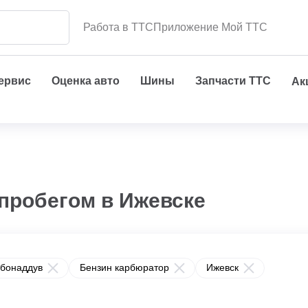
Работа в ТТС
Приложение Мой ТТС
сервис
Оценка авто
Шины
Запчасти ТТС
Ак
 пробегом в Ижевске
рбонаддув
Бензин карбюратор
Ижевск