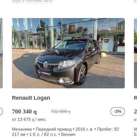
Еще 3 похожих авто
Е
Renault Logan
R
700 340
q
2
722 000
-3%
q
от
13 675
/ мес.
о
q
Механика • Передний привод • 2016 г. в. • Пробег: 92
М
217 км • 1.6 л. / 82 л.с. • Бензин
5