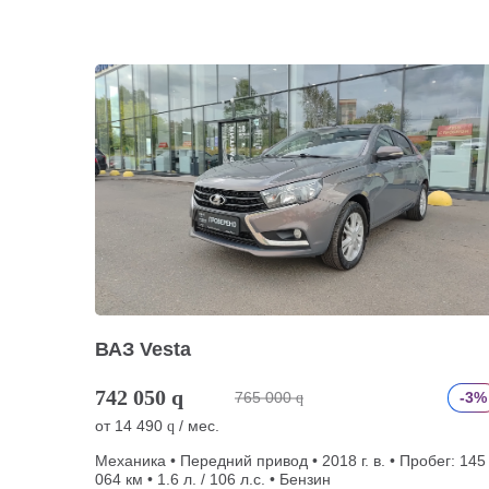
ВАЗ Vesta
742 050
q
765 000
-3%
q
от
14 490
/ мес.
q
Механика • Передний привод • 2018 г. в. • Пробег: 145
064 км • 1.6 л. / 106 л.с. • Бензин