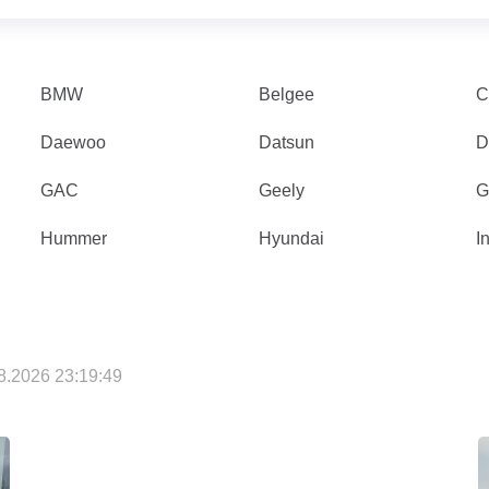
BMW
Belgee
C
Daewoo
Datsun
D
GAC
Geely
G
Hummer
Hyundai
In
.2026 23:19:49