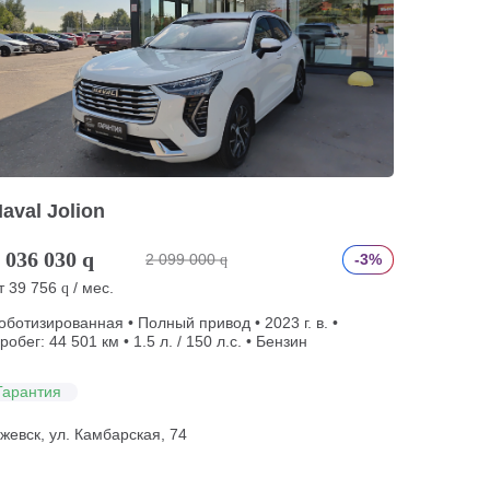
aval Jolion
 036 030
q
2 099 000
-3%
q
т
39 756
/ мес.
q
оботизированная • Полный привод • 2023 г. в. •
робег: 44 501 км • 1.5 л. / 150 л.с. • Бензин
Гарантия
жевск, ул. Камбарская, 74