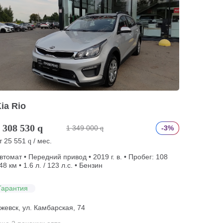
ia Rio
 308 530
q
1 349 000
-3%
q
т
25 551
/ мес.
q
втомат • Передний привод • 2019 г. в. • Пробег: 108
48 км • 1.6 л. / 123 л.с. • Бензин
Гарантия
жевск, ул. Камбарская, 74