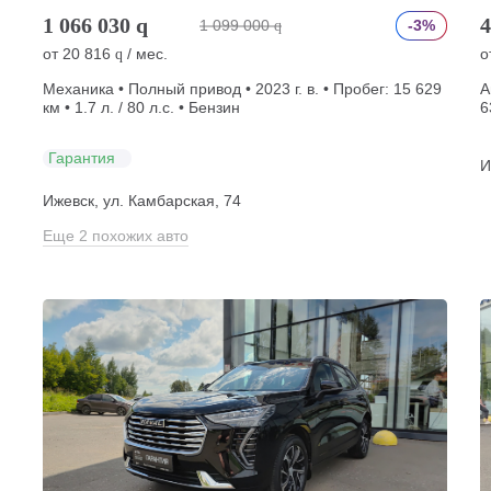
1 066 030
q
4
1 099 000
-3%
q
от
20 816
/ мес.
о
q
Механика • Полный привод • 2023 г. в. • Пробег: 15 629
А
км • 1.7 л. / 80 л.с. • Бензин
6
Гарантия
И
Ижевск, ул. Камбарская, 74
Еще 2 похожих авто