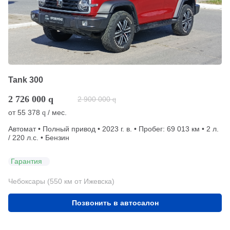
Tank 300
2 726 000
q
2 900 000
q
от
55 378
/ мес.
q
Автомат • Полный привод • 2023 г. в. • Пробег: 69 013 км • 2 л.
/ 220 л.с. • Бензин
Гарантия
Чебоксары (550 км от Ижевска)
Позвонить в автосалон