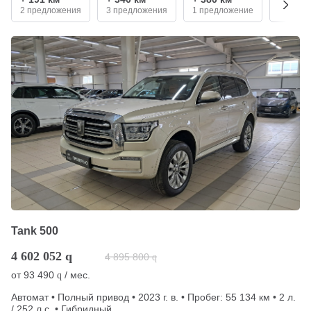
2 предложения
3 предложения
1 предложение
1 пред
Tank 500
4 602 052
q
4 895 800
q
от
93 490
/ мес.
q
Автомат • Полный привод • 2023 г. в. • Пробег: 55 134 км • 2 л.
/ 252 л.с. • Гибридный