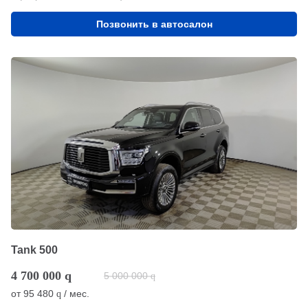
Позвонить в автосалон
Tank 500
4 700 000
q
5 000 000
q
от
95 480
/ мес.
q