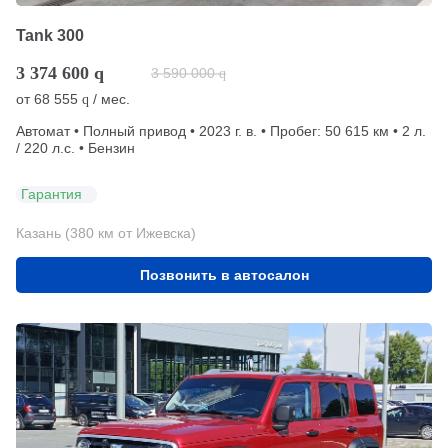
Tank 300
3 374 600
q
3 590 000
q
от
68 555
/ мес.
q
Автомат • Полный привод • 2023 г. в. • Пробег: 50 615 км • 2 л.
/ 220 л.с. • Бензин
Гарантия
Казань (380 км от Ижевска)
Позвонить в автосалон