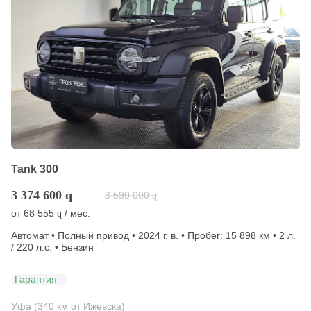
Tank 300
3 374 600
q
3 590 000
q
от
68 555
/ мес.
q
Автомат • Полный привод • 2024 г. в. • Пробег: 15 898 км • 2 л.
/ 220 л.с. • Бензин
Гарантия
Уфа (340 км от Ижевска)