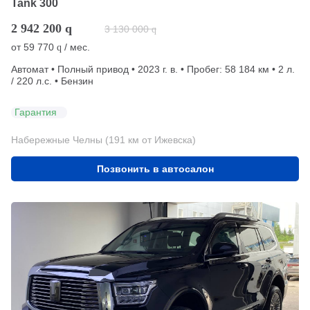
Tank 300
2 942 200
q
3 130 000
q
от
59 770
/ мес.
q
Автомат • Полный привод • 2023 г. в. • Пробег: 58 184 км • 2 л.
/ 220 л.с. • Бензин
Гарантия
Набережные Челны (191 км от Ижевска)
Позвонить в автосалон