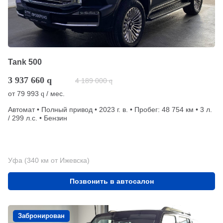
Tank 500
3 937 660
q
4 189 000
q
от
79 993
/ мес.
q
Автомат • Полный привод • 2023 г. в. • Пробег: 48 754 км • 3 л.
/ 299 л.с. • Бензин
Уфа (340 км от Ижевска)
Позвонить в автосалон
Забронирован