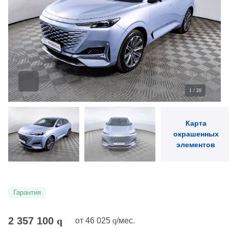
1
/
20
Карта
окрашенных
элементов
Гарантия
2 357 100
q
от
46 025
q
/мес.