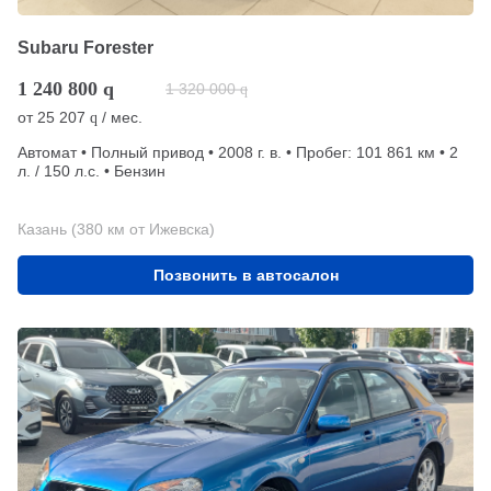
Subaru Forester
1 240 800
q
1 320 000
q
от
25 207
/ мес.
q
Автомат • Полный привод • 2008 г. в. • Пробег: 101 861 км • 2
л. / 150 л.с. • Бензин
Казань (380 км от Ижевска)
Позвонить в автосалон