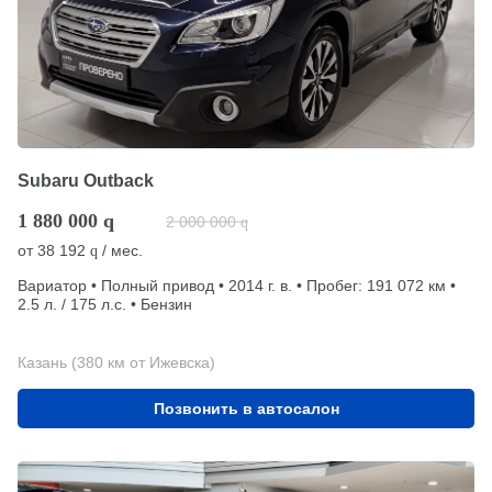
Subaru Outback
1 880 000
q
2 000 000
q
от
38 192
/ мес.
q
Вариатор • Полный привод • 2014 г. в. • Пробег: 191 072 км •
2.5 л. / 175 л.с. • Бензин
Казань (380 км от Ижевска)
Позвонить в автосалон