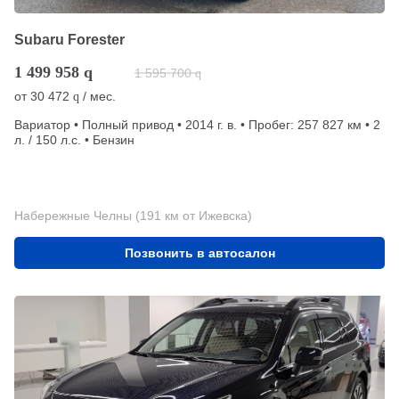
Subaru Forester
1 499 958
q
1 595 700
q
от
30 472
/ мес.
q
Вариатор • Полный привод • 2014 г. в. • Пробег: 257 827 км • 2
л. / 150 л.с. • Бензин
Набережные Челны (191 км от Ижевска)
Позвонить в автосалон