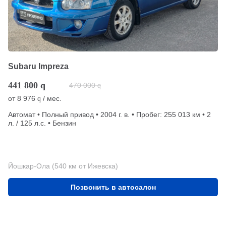
Subaru Impreza
441 800
q
470 000
q
от
8 976
/ мес.
q
Автомат • Полный привод • 2004 г. в. • Пробег: 255 013 км • 2
л. / 125 л.с. • Бензин
Йошкар-Ола (540 км от Ижевска)
Позвонить в автосалон