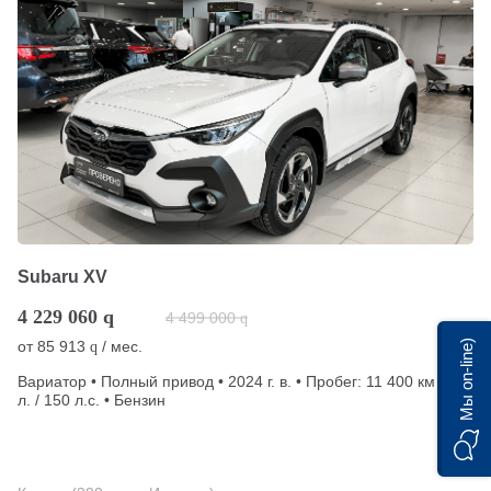
Subaru XV
4 229 060
q
4 499 000
q
Мы on-line)
от
85 913
/ мес.
q
Вариатор • Полный привод • 2024 г. в. • Пробег: 11 400 км • 2
л. / 150 л.с. • Бензин