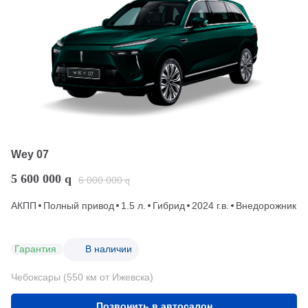
Wey 07
5 600 000
q
6 000 000
q
АКПП
Полный привод
1.5 л.
Гибрид
2024 г.в.
Внедорожник
Гарантия
В наличии
Чебоксары (550 км от Ижевска)
Позвонить в автосалон