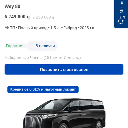
Мы on-line)
Wey 80
6 749 000
q
7 199 000
q
АКПП
Полный привод
1.5 л.
Гибрид
2025 г.в.
Гарантия
В наличии
Набережные Челны (191 км от Ижевска)
Позвонить в автосалон
Кредит от 0.01% и льготный лизинг