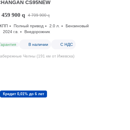
CHANGAN CS95NEW
 459 900
q
4 709 900
q
КПП
Полный привод
2.0 л.
Бензиновый
2024 г.в.
Внедорожник
Гарантия
В наличии
С НДС
абережные Челны (191 км от Ижевска)
Кредит 0,01% до 6 лет