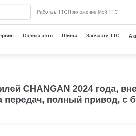
Работа в ТТС
Приложение Мой ТТС
сервис
Оценка авто
Шины
Запчасти ТТС
Ак
илей CHANGAN 2024 года, вн
а передач, полный привод, с