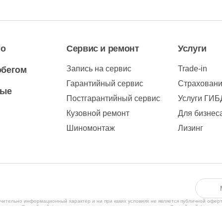
то
Сервис и ремонт
Услуги
Запись на сервис
Trade-in
обегом
Гарантийный сервис
Страхован
вые
Постгарантийный сервис
Услуги ГИ
Кузовной ремонт
Для бизнес
Шиномонтаж
Лизинг
чительно информационный характер и ни при каких условиях не является публичной офер
рритории Российской Федерации в соответствии с законодательством Российской Федерац
ения субъектов находящихся за пределами Российской Федерации, не ведется. С полити