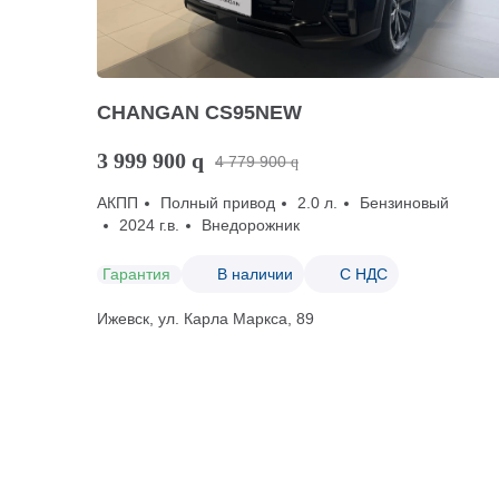
CHANGAN CS95NEW
3 999 900
q
4 779 900
q
АКПП
Полный привод
2.0 л.
Бензиновый
2024 г.в.
Внедорожник
Гарантия
В наличии
С НДС
Ижевск, ул. Карла Маркса, 89