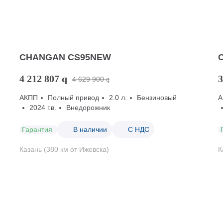
CHANGAN CS95NEW
4 212 807
q
3
4 629 900
q
АКПП
Полный привод
2.0 л.
Бензиновый
А
2024 г.в.
Внедорожник
Гарантия
В наличии
С НДС
Казань (380 км от Ижевска)
К