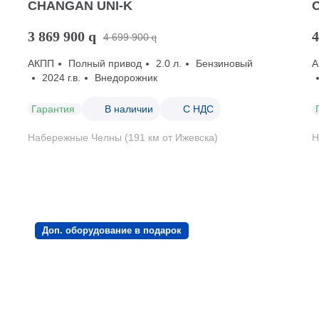
CHANGAN UNI-K
3 869 900
q
4
4 699 900
q
АКПП
Полный привод
2.0 л.
Бензиновый
А
2024 г.в.
Внедорожник
Гарантия
В наличии
С НДС
Набережные Челны (191 км от Ижевска)
Н
Доп. оборудование в подарок