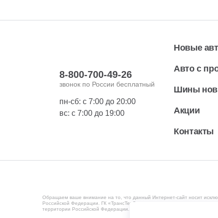
Новые ав
Авто с пр
8-800-700-49-26
звонок по России бесплатный
Шины но
пн-сб: с 7:00 до 20:00
Акции
вс: с 7:00 до 19:00
Контакты
Обращаем ваше внимание на то, что данный Интернет-сайт носит исклю
Российской Федерации. ГК «ТрансТехСервис» ведет деятельность на те
территории Российской Федерации. Мониторинг потребительского повед