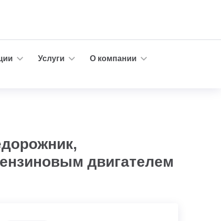
ции
Услуги
О компании
едорожник,
 бензиновым двигателем