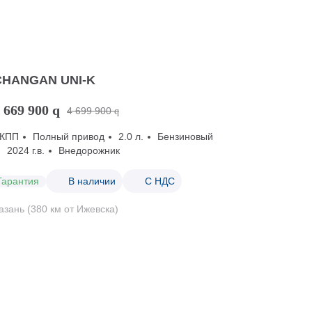
CHANGAN UNI-K
 669 900
q
4 699 900
q
КПП
Полный привод
2.0 л.
Бензиновый
2024 г.в.
Внедорожник
Гарантия
В наличии
С НДС
азань (380 км от Ижевска)