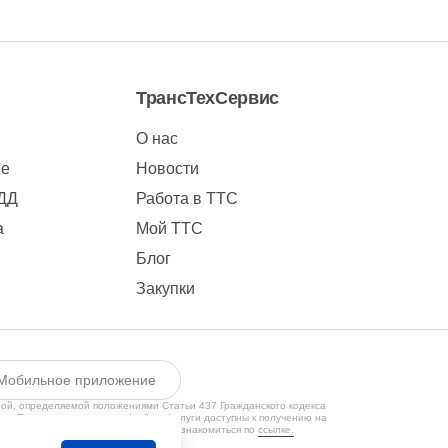
ТрансТехСервис
О нас
ие
Новости
БДД
Работа в ТТС
а
Мой ТТС
Блог
Закупки
Мобильное приложение
той, определяемой положениями Статьи 437 Гражданского кодекса
ии. Предлагаемые товары/работы/услуги доступны к получению на
кой конфиденциальности Вы можете ознакомиться по
ссылке.