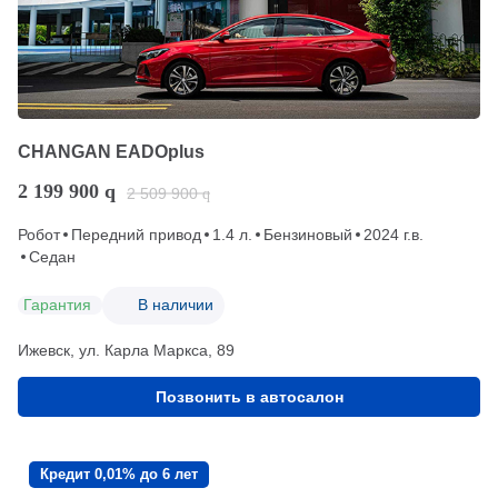
CHANGAN EADOplus
2 199 900
q
2 509 900
q
Робот
Передний привод
1.4 л.
Бензиновый
2024 г.в.
Седан
Гарантия
В наличии
Ижевск, ул. Карла Маркса, 89
Позвонить в автосалон
Кредит 0,01% до 6 лет