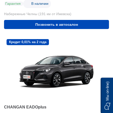
Гарантия
В наличии
Набережные Челны (191 км от Ижевска)
Позвонить в автосалон
Кредит 0,01% на 2 года
Мы on-line)
CHANGAN EADOplus