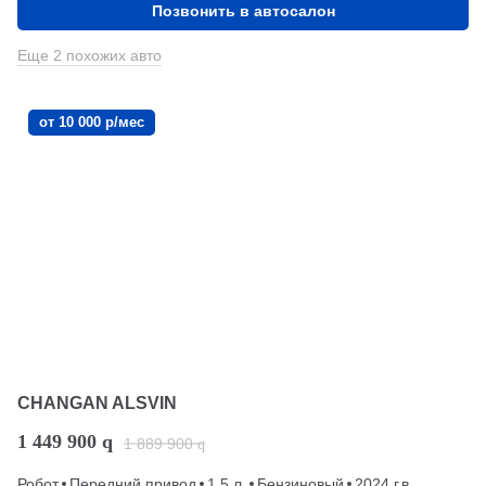
Позвонить в автосалон
Еще 2 похожих авто
от 10 000 р/мес
CHANGAN ALSVIN
1 449 900
q
1 889 900
q
Робот
Передний привод
1.5 л.
Бензиновый
2024 г.в.