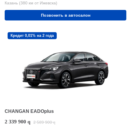
Казань (380 км от Ижевска)
Позвонить в автосалон
Кредит 0,01% на 2 года
CHANGAN EADOplus
2 339 900
q
2 589 900
q