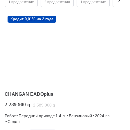
1 предложение
2 предложения
1 предложение
3 пред
Кредит 0,01% на 2 года
CHANGAN EADOplus
2 239 900
q
2 589 900
q
Робот
Передний привод
1.4 л.
Бензиновый
2024 г.в.
Седан