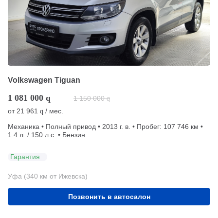
Volkswagen Tiguan
1 081 000
q
1 150 000
q
от
21 961
/ мес.
q
Механика • Полный привод • 2013 г. в. • Пробег: 107 746 км •
1.4 л. / 150 л.с. • Бензин
Гарантия
Уфа (340 км от Ижевска)
Позвонить в автосалон