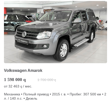
Volkswagen Amarok
1 598 000
q
1 700 000
q
от
32 463
/ мес.
q
Механика • Полный привод • 2015 г. в. • Пробег: 307 500 км • 2
л. / 140 л.с. • Дизель