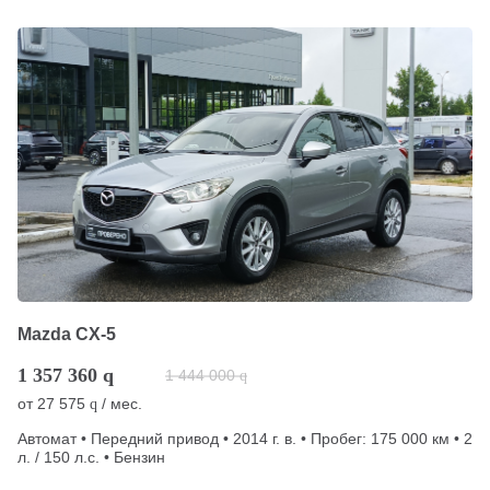
Mazda CX-5
1 357 360
q
1 444 000
q
от
27 575
/ мес.
q
Автомат • Передний привод • 2014 г. в. • Пробег: 175 000 км • 2
л. / 150 л.с. • Бензин