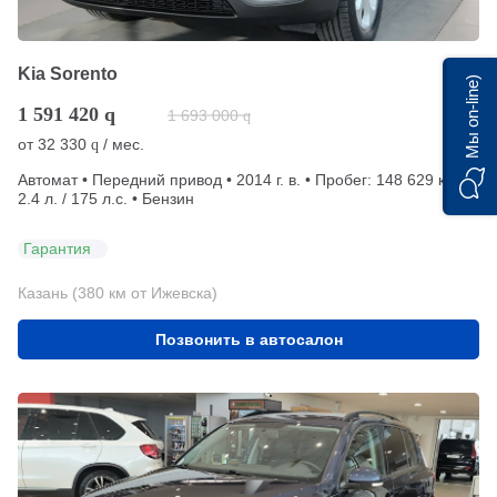
Kia Sorento
Мы on-line)
1 591 420
q
1 693 000
q
от
32 330
/ мес.
q
Автомат • Передний привод • 2014 г. в. • Пробег: 148 629 км •
2.4 л. / 175 л.с. • Бензин
Гарантия
Казань (380 км от Ижевска)
Позвонить в автосалон