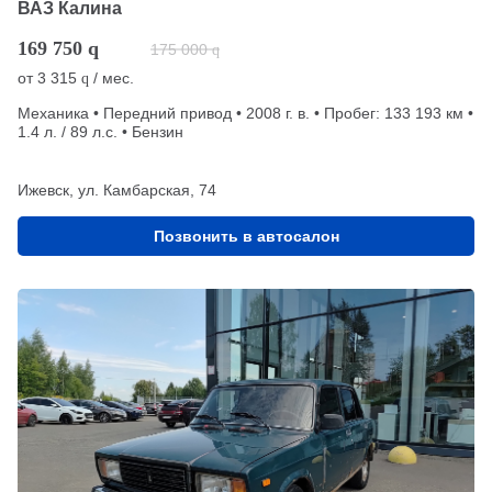
ВАЗ Калина
169 750
q
175 000
q
от
3 315
/ мес.
q
Механика • Передний привод • 2008 г. в. • Пробег: 133 193 км •
1.4 л. / 89 л.с. • Бензин
Ижевск, ул. Камбарская, 74
Позвонить в автосалон