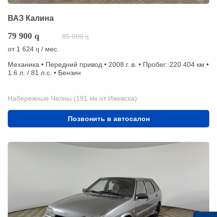
ВАЗ Калина
79 900
q
85 000
q
от
1 624
/ мес.
q
Механика • Передний привод • 2008 г. в. • Пробег: 220 404 км •
1.6 л. / 81 л.с. • Бензин
Набережные Челны (191 км от Ижевска)
Позвонить в автосалон