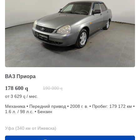
ВАЗ Приора
178 600
q
190 000
q
от
3 629
/ мес.
q
Механика • Передний привод • 2008 г. в. • Пробег: 179 172 км •
1.6 л. / 98 л.с. • Бензин
Уфа (340 км от Ижевска)