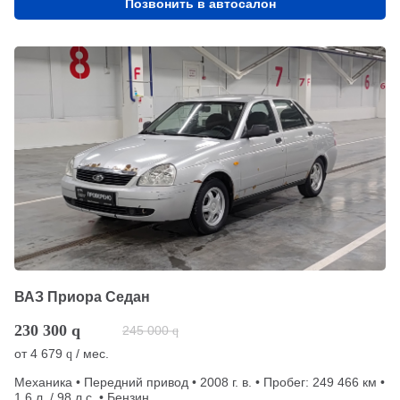
Позвонить в автосалон
ВАЗ Приора Седан
230 300
q
245 000
q
от
4 679
/ мес.
q
Механика • Передний привод • 2008 г. в. • Пробег: 249 466 км •
1.6 л. / 98 л.с. • Бензин