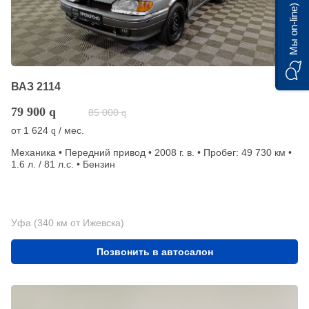
Мы on-line)
ВАЗ 2114
79 900
q
85 000
q
от
1 624
/ мес.
q
Механика • Передний привод • 2008 г. в. • Пробег: 49 730 км •
1.6 л. / 81 л.с. • Бензин
Уфа (340 км от Ижевска)
Позвонить в автосалон