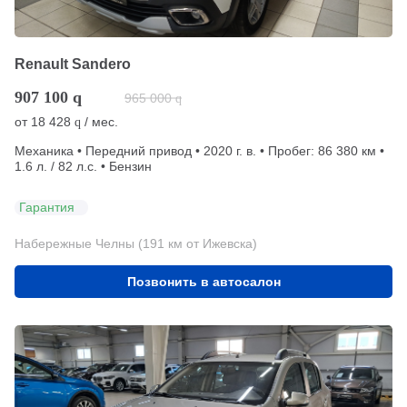
Renault Sandero
907 100
q
965 000
q
от
18 428
/ мес.
q
Механика • Передний привод • 2020 г. в. • Пробег: 86 380 км •
1.6 л. / 82 л.с. • Бензин
Гарантия
Набережные Челны (191 км от Ижевска)
Позвонить в автосалон