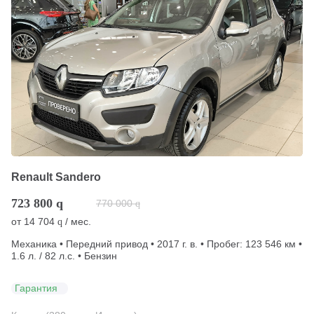
Renault Sandero
723 800
q
770 000
q
от
14 704
/ мес.
q
Механика • Передний привод • 2017 г. в. • Пробег: 123 546 км •
1.6 л. / 82 л.с. • Бензин
Гарантия