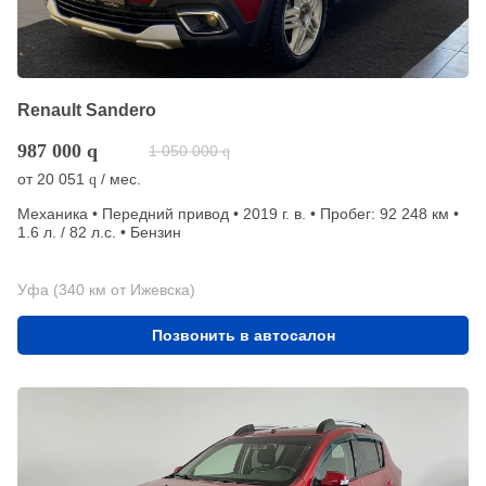
Renault Sandero
987 000
q
1 050 000
q
от
20 051
/ мес.
q
Механика • Передний привод • 2019 г. в. • Пробег: 92 248 км •
1.6 л. / 82 л.с. • Бензин
Уфа (340 км от Ижевска)
Позвонить в автосалон