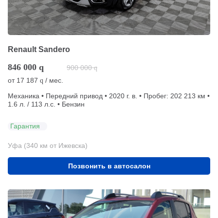
Renault Sandero
846 000
q
900 000
q
от
17 187
/ мес.
q
Механика • Передний привод • 2020 г. в. • Пробег: 202 213 км •
1.6 л. / 113 л.с. • Бензин
Гарантия
Уфа (340 км от Ижевска)
Позвонить в автосалон