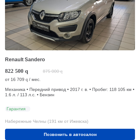
Renault Sandero
822 500
q
875 000
q
от
16 709
/ мес.
q
Механика • Передний привод • 2017 г. в. • Пробег: 118 105 км •
1.6 л. / 113 л.с. • Бензин
Гарантия
Набережные Челны (191 км от Ижевска)
Позвонить в автосалон