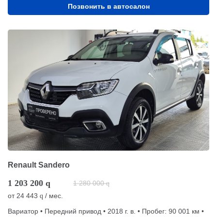
Позвонить в автосалон
Renault Sandero
1 203 200
q
1 280 000
q
от
24 443
/ мес.
q
Вариатор • Передний привод • 2018 г. в. • Пробег: 90 001 км •