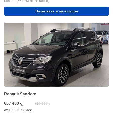
Казань (380 км от Ижевска)
Позвонить в автосалон
Renault Sandero
667 400
q
710 000
q
от
13 559
/ мес.
q