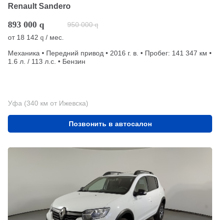
Renault Sandero
893 000
q
950 000
q
от
18 142
/ мес.
q
Механика • Передний привод • 2016 г. в. • Пробег: 141 347 км •
1.6 л. / 113 л.с. • Бензин
Уфа (340 км от Ижевска)
Позвонить в автосалон