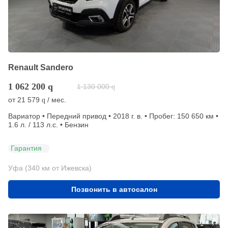
Renault Sandero
1 062 200
q
1 130 000
q
от
21 579
/ мес.
q
Вариатор • Передний привод • 2018 г. в. • Пробег: 150 650 км •
1.6 л. / 113 л.с. • Бензин
Гарантия
Уфа (340 км от Ижевска)
Позвонить в автосалон