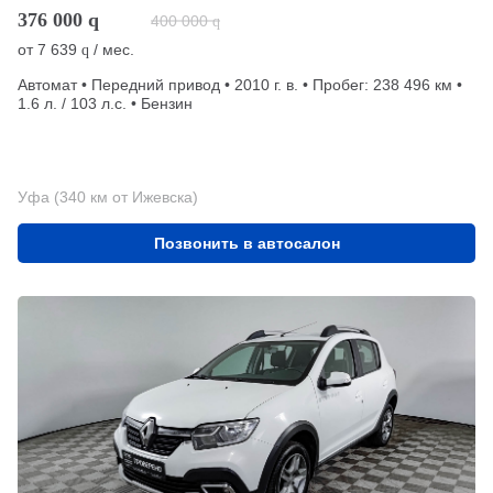
376 000
q
400 000
q
от
7 639
/ мес.
q
Автомат • Передний привод • 2010 г. в. • Пробег: 238 496 км •
1.6 л. / 103 л.с. • Бензин
Уфа (340 км от Ижевска)
Позвонить в автосалон