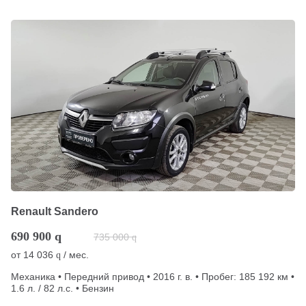
Renault Sandero
690 900
q
735 000
q
от
14 036
/ мес.
q
Механика • Передний привод • 2016 г. в. • Пробег: 185 192 км •
1.6 л. / 82 л.с. • Бензин