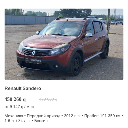
Renault Sandero
450 260
q
479 000
q
от
9 147
/ мес.
q
Механика • Передний привод • 2012 г. в. • Пробег: 191 359 км •
1.6 л. / 84 л.с. • Бензин