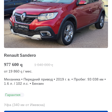
Renault Sandero
977 600
q
1 040 000
q
от
19 860
/ мес.
q
Механика • Передний привод • 2019 г. в. • Пробег: 93 038 км •
1.6 л. / 102 л.с. • Бензин
Гарантия
Уфа (340 км от Ижевска)