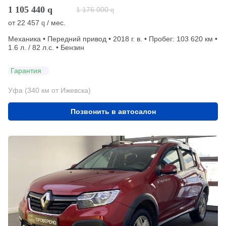
1 105 440
q
1 176 000
q
от
22 457
/ мес.
q
Механика • Передний привод • 2018 г. в. • Пробег: 103 620 км •
1.6 л. / 82 л.с. • Бензин
Гарантия
Уфа (340 км от Ижевска)
Позвонить в автосалон