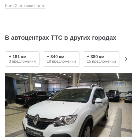
Еще 2 похожих авто
В автоцентрах ТТС в других городах
+ 191 км
+ 340 км
+ 380 км
+ 54
3 предложения
10 предложений
15 предложений
5 пр