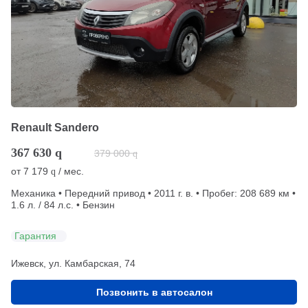
Renault Sandero
367 630
q
379 000
q
от
7 179
/ мес.
q
Механика • Передний привод • 2011 г. в. • Пробег: 208 689 км •
1.6 л. / 84 л.с. • Бензин
Гарантия
Ижевск, ул. Камбарская, 74
Позвонить в автосалон