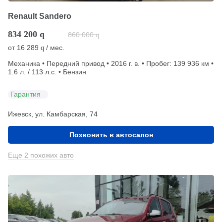
Renault Sandero
834 200
q
860 000
q
от
16 289
/ мес.
q
Механика • Передний привод • 2016 г. в. • Пробег: 139 936 км •
1.6 л. / 113 л.с. • Бензин
Гарантия
Ижевск, ул. Камбарская, 74
Позвонить в автосалон
Еще 2 похожих авто