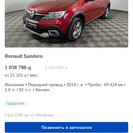
Renault Sandero
1 038 700
q
1 105 000
q
от
21 101
/ мес.
q
Механика • Передний привод • 2018 г. в. • Пробег: 69 424 км •
1.6 л. / 82 л.с. • Бензин
Гарантия
Уфа (340 км от Ижевска)
Позвонить в автосалон