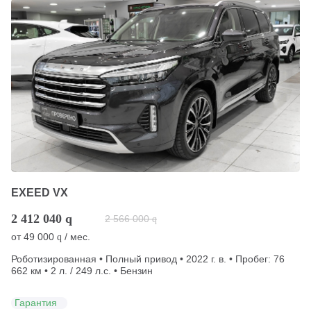
EXEED VX
2 412 040
q
2 566 000
q
от
49 000
/ мес.
q
Роботизированная • Полный привод • 2022 г. в. • Пробег: 76
662 км • 2 л. / 249 л.с. • Бензин
Гарантия