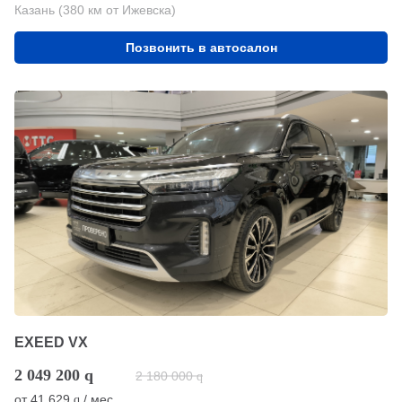
Казань (380 км от Ижевска)
Позвонить в автосалон
EXEED VX
2 049 200
q
2 180 000
q
от
41 629
/ мес.
q