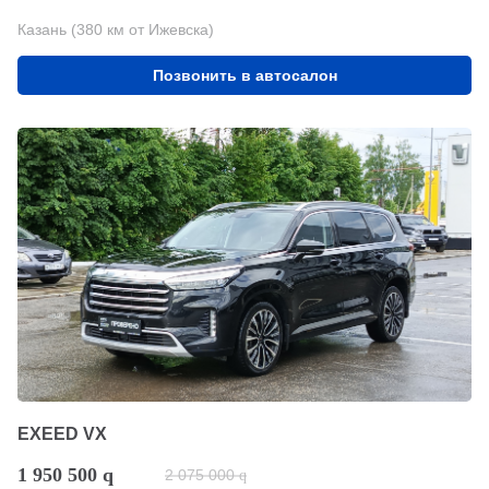
Казань (380 км от Ижевска)
Позвонить в автосалон
EXEED VX
1 950 500
q
2 075 000
q