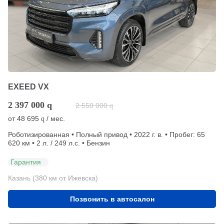
EXEED VX
2 397 000
q
2 550 000
q
от
48 695
/ мес.
q
Роботизированная • Полный привод • 2022 г. в. • Пробег: 65
620 км • 2 л. / 249 л.с. • Бензин
Гарантия
Казань (380 км от Ижевска)
Позвонить в автосалон