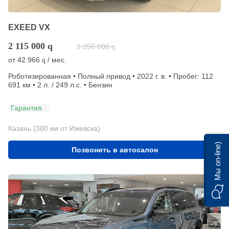
EXEED VX
2 115 000
q
2 250 000
q
от
42 966
/ мес.
q
Роботизированная • Полный привод • 2022 г. в. • Пробег: 112
691 км • 2 л. / 249 л.с. • Бензин
Гарантия
Казань (380 км от Ижевска)
Мы on-line)
Позвонить в автосалон