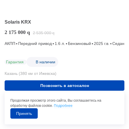
Solaris KRX
2 175 000
q
2 535 000
q
АКПП
Передний привод
1.6 л.
Бензиновый
2025 г.в.
Седан
Гарантия
В наличии
Казань (380 км от Ижевска)
Позвонить в автосалон
Продолжая просмотр этого сайта, Вы соглашаетесь на
В кредит от 0,01%
обработку файлов cookie.
Подробнее
Принять