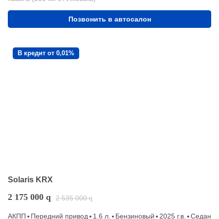
Позвонить в автосалон
В кредит от 0,01%
Solaris KRX
2 175 000
q
2 535 000
q
АКПП
Передний привод
1.6 л.
Бензиновый
2025 г.в.
Седан