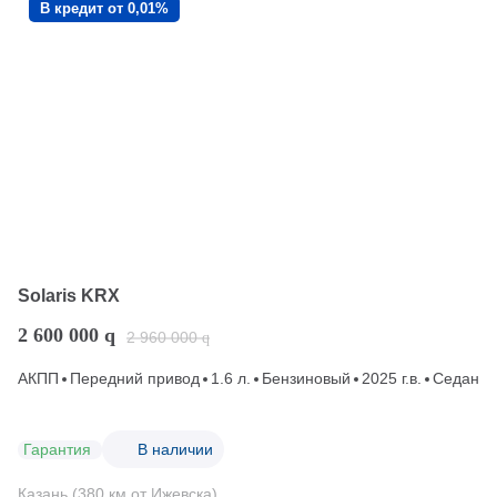
В кредит от 0,01%
Solaris KRX
2 600 000
q
2 960 000
q
АКПП
Передний привод
1.6 л.
Бензиновый
2025 г.в.
Седан
Гарантия
В наличии
Казань (380 км от Ижевска)