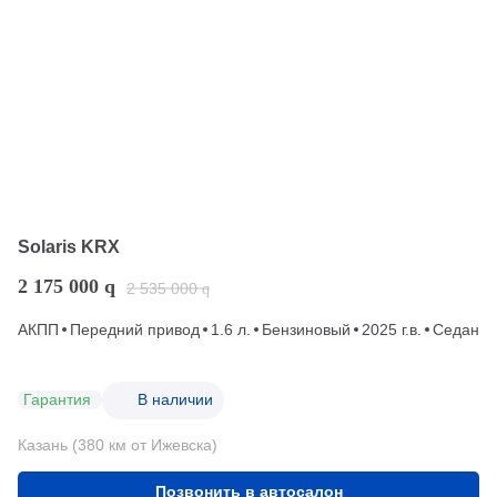
Solaris KRX
2 175 000
q
2 535 000
q
АКПП
Передний привод
1.6 л.
Бензиновый
2025 г.в.
Седан
Гарантия
В наличии
Казань (380 км от Ижевска)
Позвонить в автосалон