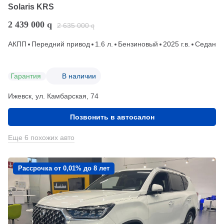
Solaris KRS
2 439 000
q
2 635 000
q
АКПП
Передний привод
1.6 л.
Бензиновый
2025 г.в.
Седан
Гарантия
В наличии
Ижевск, ул. Камбарская, 74
Позвонить в автосалон
Еще 6 похожих авто
Рассрочка от 0,01% до 8 лет