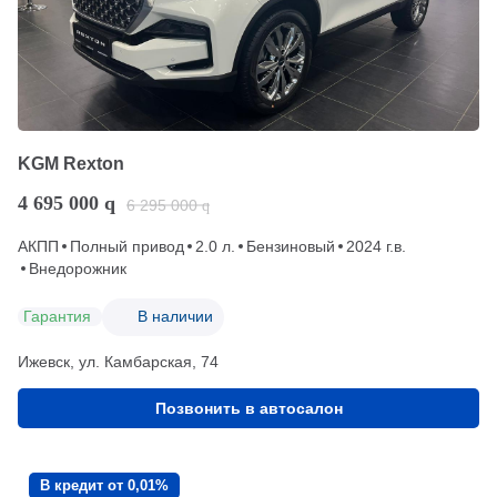
KGM Rexton
4 695 000
q
6 295 000
q
АКПП
Полный привод
2.0 л.
Бензиновый
2024 г.в.
Внедорожник
Гарантия
В наличии
Ижевск, ул. Камбарская, 74
Позвонить в автосалон
В кредит от 0,01%