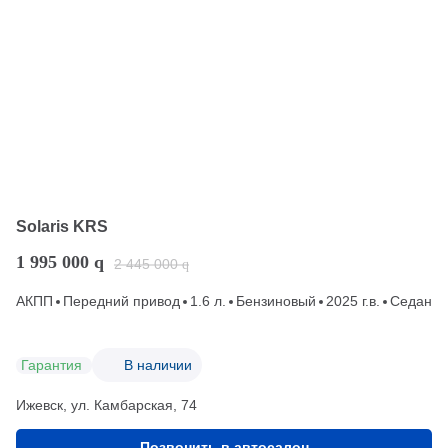
Solaris KRS
1 995 000
q
2 445 000
q
АКПП
Передний привод
1.6 л.
Бензиновый
2025 г.в.
Седан
Гарантия
В наличии
Ижевск, ул. Камбарская, 74
Позвонить в автосалон