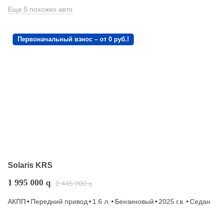
Еще 5 похожих авто
Первоначальный взнос – от 0 руб.!
Solaris KRS
1 995 000
q
2 445 000
q
АКПП
Передний привод
1.6 л.
Бензиновый
2025 г.в.
Седан