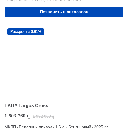
Позвонить в автосалон
Рассрочка 0,01%
LADA Largus Cross
1 503 760
q
1 992 000
q
МКПП
Передний привод
1.6 л.
Бензиновый
2025 г.в.