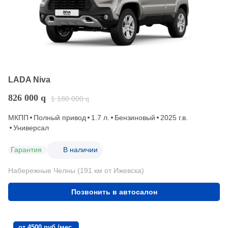
LADA Niva
826 000
q
1 180 000
q
МКПП
Полный привод
1.7 л.
Бензиновый
2025 г.в.
Универсал
Гарантия
В наличии
Набережные Челны (191 км от Ижевска)
Позвонить в автосалон
от 4500 руб./мес.