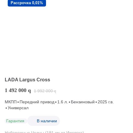
Рассрочка 0,01%
LADA Largus Cross
1 492 000
q
1 992 000
q
МКПП
Передний привод
1.6 л.
Бензиновый
2025 г.в.
Универсал
Гарантия
В наличии
Набережные Челны (191 км от Ижевска)