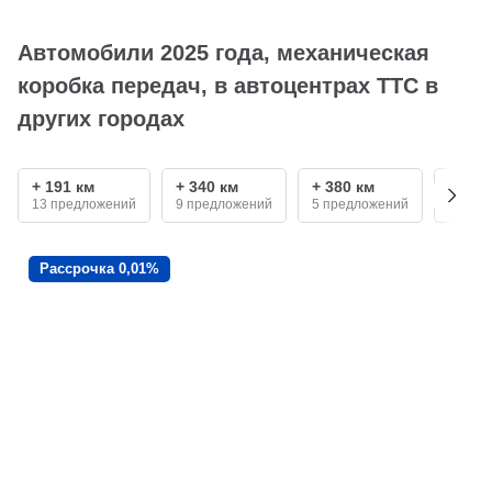
Автомобили 2025 года, механическая
коробка передач, в автоцентрах ТТС в
других городах
+ 191 км
+ 340 км
+ 380 км
+ 540
13 предложений
9 предложений
5 предложений
4 пре
Рассрочка 0,01%