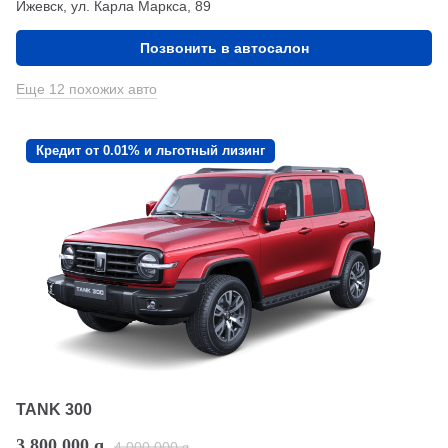
Ижевск, ул. Карла Маркса, 89
Позвонить в автосалон
Еще 12 похожих авто
Кредит от 0.01% и льготный лизинг
TANK 300
3 800 000
q
4 000 000
q