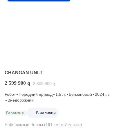
CHANGAN UNI-T
2 599 900
q
3 309 900
q
Робот
Передний привод
1.5 л.
Бензиновый
2024 г.в.
Внедорожник
Гарантия
В наличии
Набережные Челны (191 км от Ижевска)