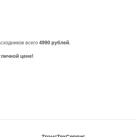
асходников всего
4990 рублей.
тличной цене!
ТрансТехСервис