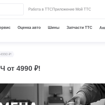
Работа в ТТС
Приложение Мой ТТС
сервис
Оценка авто
Шины
Запчасти ТТС
Ак
4990 ₽!
 от 4990 ₽!