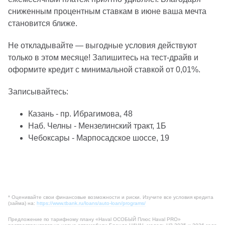
сниженным процентным ставкам в июне ваша мечта
становится ближе.
Не откладывайте — выгодные условия действуют
только в этом месяце! Запишитесь на тест‑драйв и
оформите кредит с минимальной ставкой от 0,01%.
Записывайтесь:
Казань - пр. Ибрагимова, 48
Наб. Челны - Мензелинский тракт, 1Б
Чебоксары - Марпосадское шоссе, 19
* Оценивайте свои финансовые возможности и риски. Изучите все условия кредита
(займа) на:
https://www.tbank.ru/loans/auto-loan/programs/
Предложение по тарифному плану «Haval ОСОБЫЙ Плюс Haval PRO»