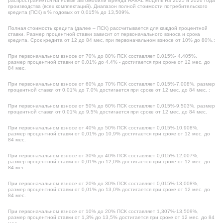
распространяется на новые автомобили Бренда HAVAL модель H3 2025 и 2026 года
производства (всех комплектаций). Диапазон полной стоимости потребительского
кредита (ПСК) в % годовых от 0,015% до 13,509%.
Полная стоимость кредита (далее – ПСК) рассчитывается для каждой процентной
ставки. Размер процентной ставки зависит от первоначального взноса и срока
кредита. Срок кредита от 12 до 84 мес, при первоначальном взносе от 10% до 80%.:
При первоначальном взносе от 70% до 80% ПСК составляет 0,015%- 4,405%,
размер процентной ставки от 0,01% до 4,4% - достигается при сроке от 12 мес. до
84 мес.
При первоначальном взносе от 60% до 70% ПСК составляет 0,015%-7,008%, размер
процентной ставки от 0,01% до 7,0% достигается при сроке от 12 мес. до 84 мес. :
При первоначальном взносе от 50% до 60% ПСК составляет 0,015%-9,503%, размер
процентной ставки от 0,01% до 9,5% достигается при сроке от 12 мес. до 84 мес.
При первоначальном взносе от 40% до 50% ПСК составляет 0,015%-10,908%,
размер процентной ставки от 0,01% до 10,9% достигается при сроке от 12 мес. до
84 мес.
При первоначальном взносе от 30% до 40% ПСК составляет 0,015%-12,007%,
размер процентной ставки от 0,01% до 12,0% достигается при сроке от 12 мес. до
84 мес.
При первоначальном взносе от 20% до 30% ПСК составляет 0,015%-13,008%,
размер процентной ставки от 0,01% до 13,0% достигается при сроке от 12 мес. до
84 мес.
При первоначальном взносе от 10% до 20% ПСК составляет 1,307%-13,509%,
размер процентной ставки от 1,3% до 13,5% достигается при сроке от 12 мес. до 84