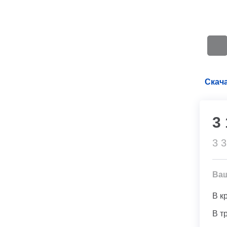
Скача
3
3 
Ва
В к
В т