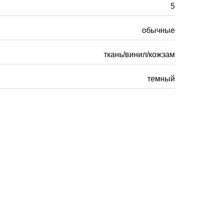
5
обычные
ткань/винил/кожзам
темный