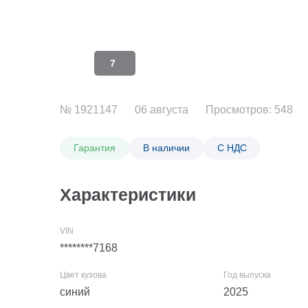
7
№ 1921147
06 августа
Просмотров: 548
Гарантия
В наличии
С НДС
Характеристики
********7168
синий
2025