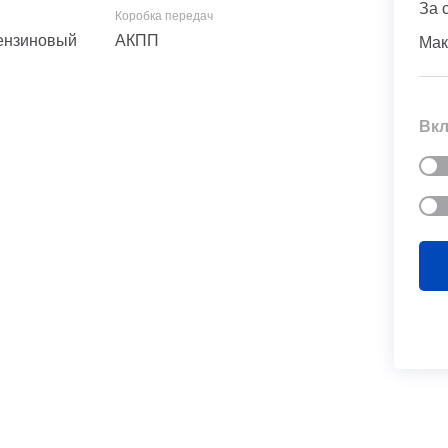
За 
 Бензиновый
АКПП
Мак
Вкл