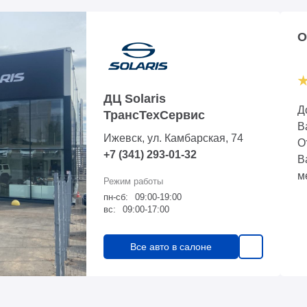
О
ДЦ Solaris
Д
ТрансТехСервис
В
Ижевск, ул. Камбарская, 74
О
+7 (341) 293-01-32
В
м
пн-сб:
09:00-19:00
вс:
09:00-17:00
Все авто в салоне