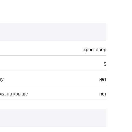
кроссовер
5
зу
нет
ажа на крыше
нет