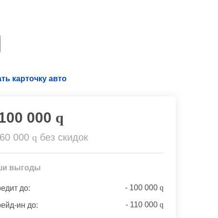
ть карточку авто
 100 000
q
360 000
q
без скидок
ши выгоды
-
100 000
q
редит до:
-
110 000
q
рейд-ин до: