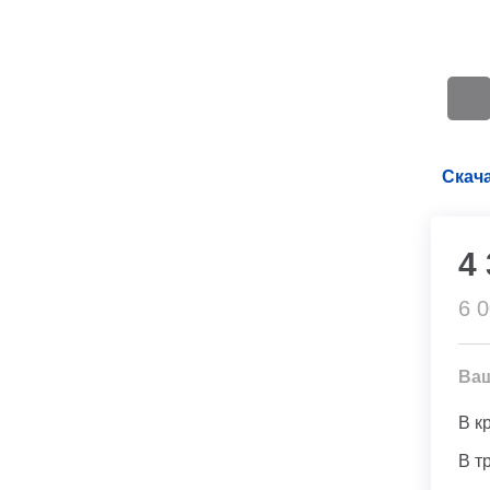
Скача
4
6 
Ва
В к
В т