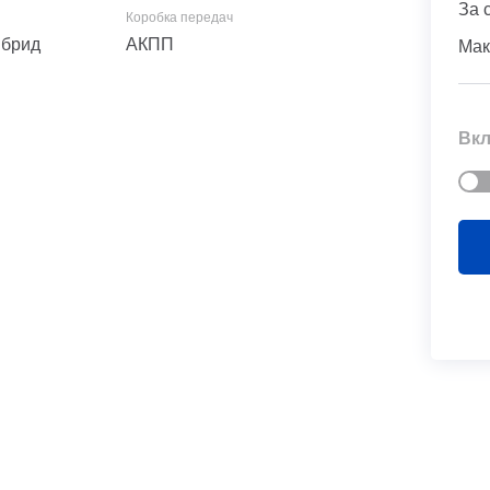
За 
Гибрид
АКПП
Мак
Вкл