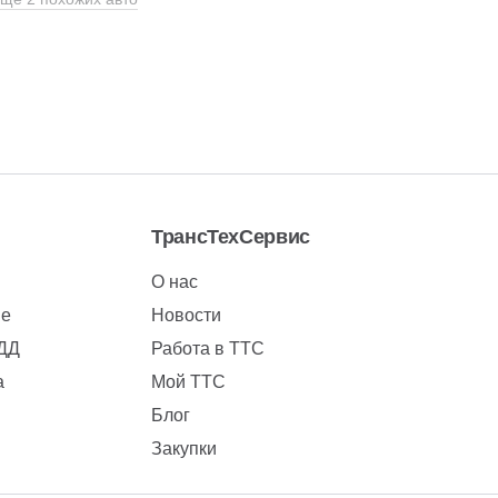
ТрансТехСервис
О нас
ие
Новости
БДД
Работа в ТТС
а
Мой ТТС
Блог
Закупки