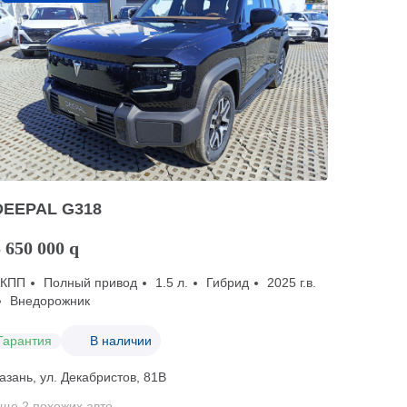
DEEPAL G318
 650 000
q
АКПП
Полный привод
1.5 л.
Гибрид
2025 г.в.
Внедорожник
Гарантия
В наличии
азань, ул. Декабристов, 81В
ще 2 похожих авто