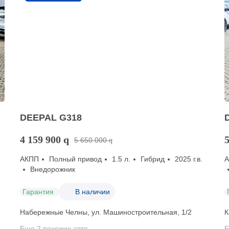
DEEPAL G318
4 159 900
q
5
5 650 000
q
АКПП
Полный привод
1.5 л.
Гибрид
2025 г.в.
Внедорожник
Гарантия
В наличии
Набережные Челны, ул. Машиностроительная, 1/2
К
Еще 2 похожих авто
Е