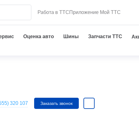
Работа в ТТС
Приложение Мой ТТС
сервис
Оценка авто
Шины
Запчасти ТТС
Ак
555) 320 107
Заказать звонок