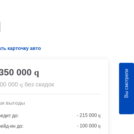
ть карточку авто
 350 000
q
Вы смотрели
000 000
q
без скидок
ши выгоды
-
215 000
q
редит до:
-
100 000
q
рейд-ин до: